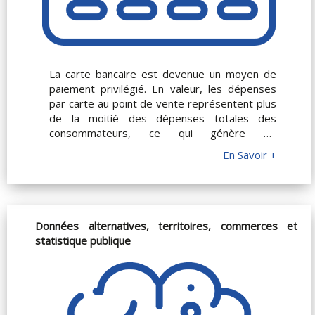
La carte bancaire est devenue un moyen de
paiement privilégié. En valeur, les dépenses
par carte au point de vente représentent plus
de la moitié des dépenses totales des
consommateurs, ce qui génère de
nombreuses données sur les consommateurs
En Savoir +
et les commerces, l’activité économique par
département, par type de commerce, etc. Ces
données peuvent être utilisées pour servir
plusieurs objectifs. Par exemple, prédire
l’évolution des dépenses de consommation
Données alternatives, territoires, commerces et
finale et du PIB de la France, construire des
statistique publique
modèles de croissance économique plus
localisés (région, secteur d’activité, etc.), aider
à la croissance économique de zones
géographiques via le développement des
cartes bancaires dans certains secteurs