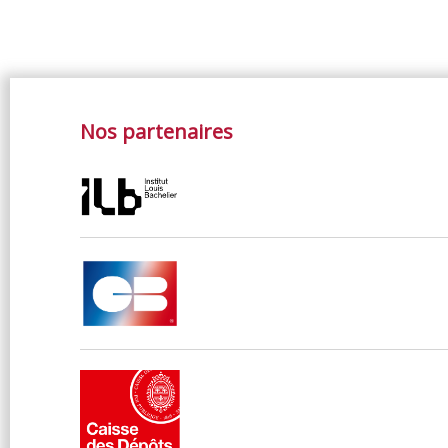
fonds et des contrats intelligents. Les impacts
possibles de ces technologies sont difficiles à
appréhender et la chaire propose de se
focaliser sur quatre thèmes : l’économie de
ces technologies, la désintermédiation
financière (Initial Coin Offerings et
Nos partenaires
cryptomonnaies), les monnaies numériques
des banques centrales et la régulation de ces
technologies.