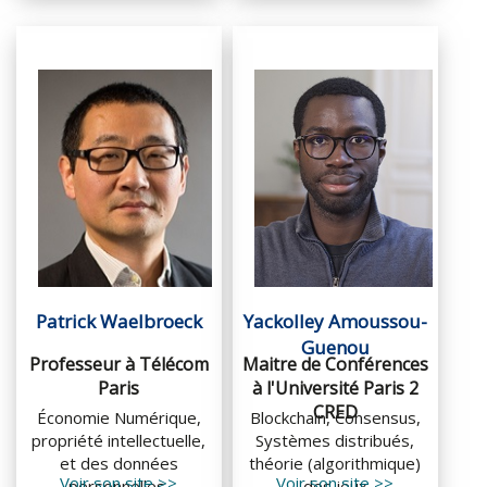
Patrick Waelbroeck
Yackolley Amoussou-
Guenou
Professeur à Télécom
Maitre de Conférences
Paris​​
à l'Université Paris 2
CRED
Économie Numérique,
Blockchain, Consensus,
propriété intellectuelle,
Systèmes distribués,
et des données
théorie (algorithmique)
Voir son site >>
Voir son site >>
personnelles.
des jeux