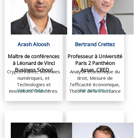
Arash Aloosh
Bertrand Crettez
Maître de conférences
Professeur à Université
à Léonard de Vinci
Paris 2 Panthéon
Business School
Assas, CRED
CryptoFinance, Monnaies
Analyse économique du
numériques, et
droit, Mesure de
Technologies et
l’efficacité économique,
Voir son site >>
Voir son site >>
innovations financières.
Théorie de la croissance