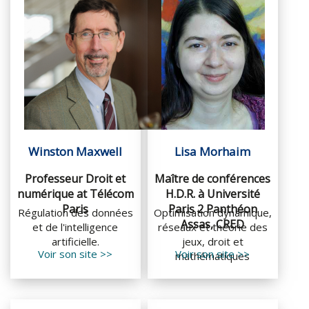
Winston Maxwell
Lisa Morhaim
Professeur Droit et
Maître de conférences
numérique at Télécom
H.D.R. à Université
Paris​​
Paris 2 Panthéon
Régulation des données
Optimisation dynamique,
Assas, CRED
et de l'intelligence
réseaux et théorie des
artificielle.
jeux, droit et
Voir son site >>
Voir son site >>
mathématiques