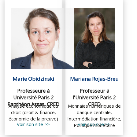
Marie Obidzinski
Mariana Rojas-Breu
Professeure à
Professeur à
Université Paris 2
l'Université Paris 2
Panthéon Assas, CRED
CRED
Analyse économique du
Monnaies numériques de
droit (droit & finance,
banque centrale,
économie de la preuve)
Intermédiation financière,
Voir son site >>
Voir son site >>
Politique monétaire