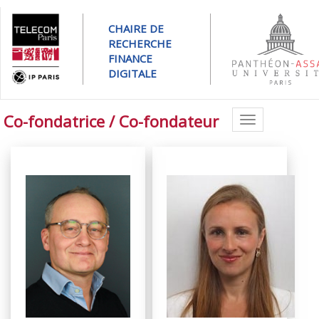
CHAIRE DE
RECHERCHE
FINANCE
DIGITALE
Co-fondatrice / Co-fondateur
Toggle
navigation